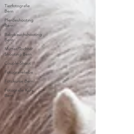
Tierfotografie
Bern
Pferdeshooting
Bern
Babybauchshooting
Bern
Mutter/Tochter
Shooting Bern
Couple-Shoot
Fotografieliebe
Fotokurse Bern
Fotografie Kurs
Bern