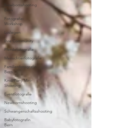
Newbornshooting
Bern
Fotografie-
Workshop
Loslegen
Ihre Community
Pferdefotografie
Menschtierfotografie
Familienfotografin
Bern
Kind/Pony Mini-
Shooting
Eventfotografie
Newbornshooting
Schwangerschaftsshooting
Babyfotografin
Bern