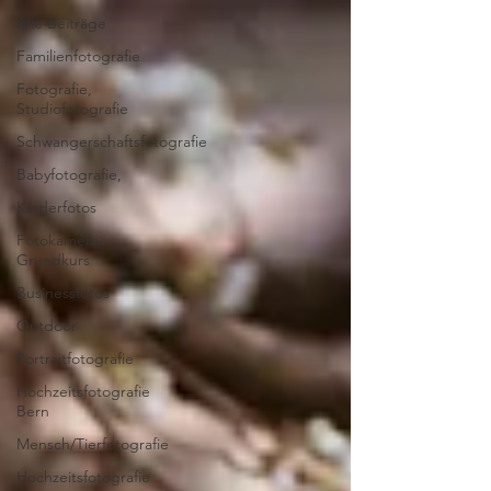
Alle Beiträge
Familienfotografie
Fotografie,
Studiofotografie
Schwangerschaftsfotografie
Babyfotografie,
Kinderfotos
Fotokamera-
Grundkurs
Businessfotos
Outdoor
Portraitfotografie
Hochzeitsfotografie
Bern
Mensch/Tierfotografie
Hochzeitsfotografie