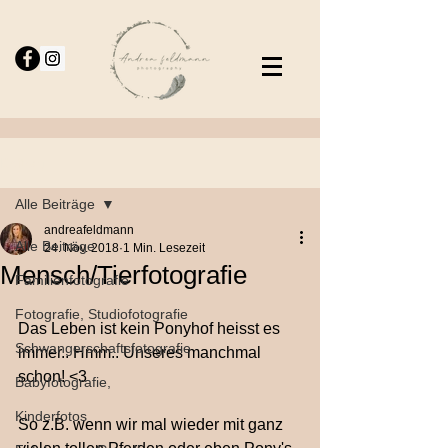
Beitrag
Alle Beiträge
andreafeldmann
Alle Beiträge
24. Nov. 2018
1 Min. Lesezeit
Mensch/Tierfotografie
Familienfotografie
Fotografie, Studiofotografie
Das Leben ist kein Ponyhof heisst es 
Schwangerschaftsfotografie
immer.. Hmm.. Unseres manchmal 
schon! <3
Babyfotografie,
Kinderfotos
So z.B. wenn wir mal wieder mit ganz 