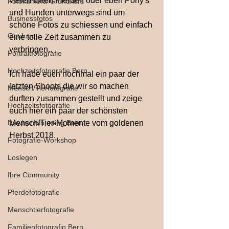
vielen tollen Pferden oder eben Pony's 
Fotokamera-Grundkurs
und Hunden unterwegs sind um 
Businessfotos
schöne Fotos zu schiessen und einfach 
Outdoor
eine tolle Zeit zusammen zu 
verbringen..
Portraitfotografie
Hochzeitsfotografie Bern
Ich habe euch nochmal ein paar der 
letzten Shoots die wir so machen 
Mensch/Tierfotografie
durften zusammen gestellt und zeige 
Hochzeitsfotografie
euch hier ein paar der schönsten 
Newbornshooting Bern
Mensch/Tier-Momente vom goldenen 
Herbst 2018.
Fotografie-Workshop
Loslegen
Ihre Community
Pferdefotografie
Menschtierfotografie
Familienfotografin Bern