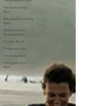
Tierfotografie Bern
Pferdeshooting
Bern
Babybauchshooting
Bern
Mutter/Tochter
Shooting Bern
Couple-Shoot
Fotografieliebe
Fotokurse Bern
Fotografie Kurs
Bern