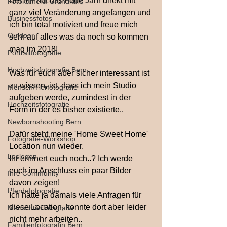
Bei mir hat das neue Jahr direkt mit 
Fotokamera-Grundkurs
ganz viel Veränderung angefangen und 
Businessfotos
ich bin total motiviert und freue mich 
Outdoor
sehr auf alles was da noch so kommen 
mag im 2018!
Portraitfotografie
Hochzeitsfotografie Bern
Was für euch aber sicher interessant ist 
zu wissen, ist, dass ich mein Studio 
Mensch/Tierfotografie
aufgeben werde, zumindest in der 
Hochzeitsfotografie
Form in der es bisher existierte..
Newbornshooting Bern
Dafür steht meine 'Home Sweet Home' 
Fotografie-Workshop
Location nun wieder. 
Loslegen
Ihr erinnert euch noch..? Ich werde 
euch im Anschluss ein paar Bilder 
Ihre Community
davon zeigen!
Pferdefotografie
Ich hatte ja damals viele Anfragen für 
diese Location, konnte dort aber leider 
Menschtierfotografie
nicht mehr arbeiten..
Familienfotografin Bern