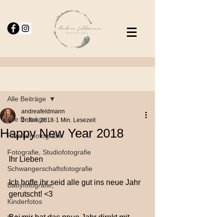
Beitrag
Alle Beiträge
andreafeldmann
Alle Beiträge
2. Jan. 2018
1 Min. Lesezeit
Happy New Year 2018
Familienfotografie
Fotografie, Studiofotografie
Ihr Lieben
Schwangerschaftsfotografie
Ich hoffe ihr seid alle gut ins neue Jahr 
Babyfotografie,
gerutscht! <3
Kinderfotos