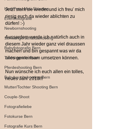
Kind/Pony Mini-Shooting
Jetzt steht sie wieder und ich freu' mich 
riesig euch da wieder ablichten zu 
Eventfotografie
dürfen! :-)
Newbornshooting
Ausserdem werde ich natürlich auch in 
Schwangerschaftsshooting
diesem Jahr wieder ganz viel draussen 
Babyfotografin Bern
machen und bin gespannt was wir da 
Tierfotografie Bern
alles gemeinsam umsetzen können.
Pferdeshooting Bern
Nun wünsche ich euch allen ein tolles, 
Babybauchshooting Bern
neues Jahr 2018!!!
Mutter/Tochter Shooting Bern
Couple-Shoot
Fotografieliebe
Fotokurse Bern
Fotografie Kurs Bern