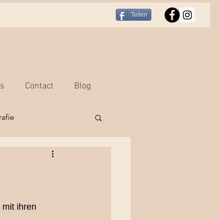
Teilen
rs
Contact
Blog
afie
r
Portraitfotografie
hooting Bern
mit ihren 