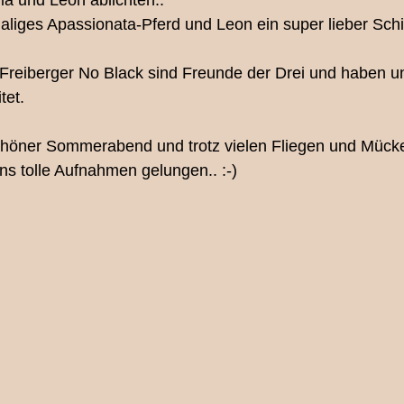
nia und Leon ablichten..
maliges Apassionata-Pferd und Leon ein super lieber Sch
legen
Ihre Community
Pferdefotografie
Menschti
Freiberger No Black sind Freunde der Drei und haben un
tet.
nd/Pony Mini-Shooting
Eventfotografie
Newbornsho
höner Sommerabend und trotz vielen Fliegen und Mücke
ns tolle Aufnahmen gelungen.. :-)
Babyfotografin Bern
Tierfotografie Bern
Pferdeshoo
Mutter/Tochter Shooting Bern
Couple-Shoot
Fotograf