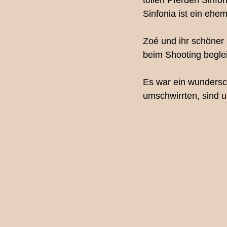
tollen Pferden Sinfo
Sinfonia ist ein ehe
Fotografie-Workshop
Los
Zoé und ihr schöner 
beim Shooting beglei
Familienfotografin Bern
Ki
Es war ein wundersc
umschwirrten, sind u
Schwangerschaftsshooting
Babybauchshooting Bern