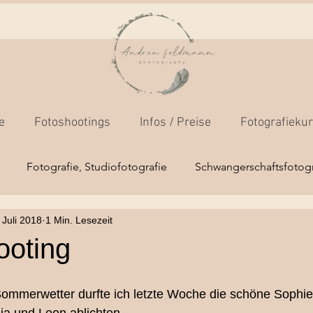
e
Fotoshootings
Infos / Preise
Fotografieku
Fotografie, Studiofotografie
Schwangerschaftsfotogr
 Juli 2018
1 Min. Lesezeit
os
Fotokamera-Grundkurs
Businessfotos
Outdoo
ooting
Mensch/Tierfotografie
Hochzeitsfotografie
Newborns
Sommerwetter durfte ich letzte Woche die schöne Sophie 