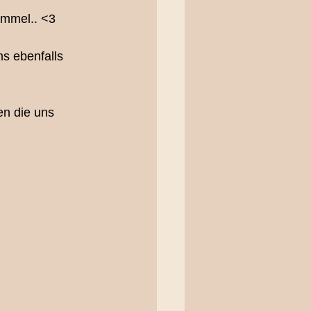
immel.. <3
erfotografie
s ebenfalls 
oting
n die uns 
ting Bern
ieliebe