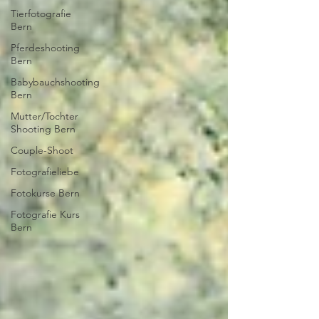
Tierfotografie
Bern
Pferdeshooting
Bern
Babybauchshooting
Bern
Mutter/Tochter
Shooting Bern
Couple-Shoot
Fotografieliebe
Fotokurse Bern
Fotografie Kurs
Bern