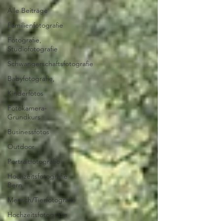
Alle Beiträge
Familienfotografie
Fotografie,
Studiofotografie
Schwangerschaftsfotografie
Babyfotografie,
Kinderfotos
Fotokamera-
Grundkurs
Businessfotos
Outdoor
Portraitfotografie
Hochzeitsfotografie
Bern
Mensch/Tierfotografie
Hochzeitsfotografie