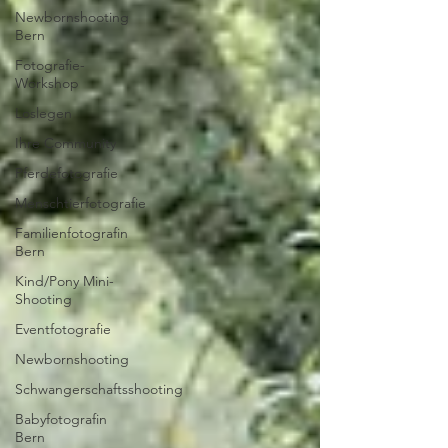
Newbornshooting
Bern
Fotografie-
Workshop
Loslegen
Ihre Community
Pferdefotografie
Menschtierfotografie
Familienfotografin
Bern
Kind/Pony Mini-
Shooting
Eventfotografie
Newbornshooting
Schwangerschaftsshooting
Babyfotografin
Bern