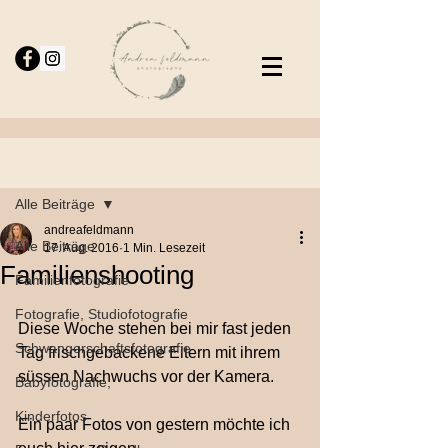
Beitrag
Alle Beiträge
andreafeldmann
Alle Beiträge
17. Aug. 2016
1 Min. Lesezeit
Familienshooting
Familienfotografie
Fotografie, Studiofotografie
Diese Woche stehen bei mir fast jeden 
Schwangerschaftsfotografie
Tag frischgebackene Eltern mit ihrem 
süssen Nachwuchs vor der Kamera.
Babyfotografie,
Kinderfotos
Ein paar Fotos von gestern möchte ich 