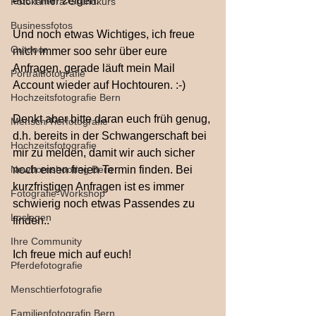
euch hier zeigen.
Fotokamera-Grundkurs
Businessfotos
Und noch etwas Wichtiges, ich freue 
Outdoor
mich immer soo sehr über eure 
Anfragen, gerade läuft mein Mail 
Portraitfotografie
Account wieder auf Hochtouren. :-)
Hochzeitsfotografie Bern
Denkt aber bitte daran euch früh genug, 
Mensch/Tierfotografie
d.h. bereits in der Schwangerschaft bei 
Hochzeitsfotografie
mir zu melden, damit wir auch sicher 
Newbornshooting Bern
noch einen freien Termin finden. Bei 
kurzfristigen Anfragen ist es immer 
Fotografie-Workshop
schwierig noch etwas Passendes zu 
Loslegen
finden..
Ihre Community
Ich freue mich auf euch!
Pferdefotografie
Menschtierfotografie
Familienfotografin Bern