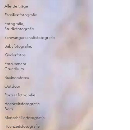
Alle Beiträge
Familienfotografie
Fotografie,
Studiofotografie
Schwangerschaftsfotografie
Babyfotografie,
Kinderfotos
Fotokamera-
Grundkurs
Businessfotos
Outdoor
Portraitfotografie
Hochzeitsfotografie
Bern
Mensch/Tierfotografie
Hochzeitsfotografie