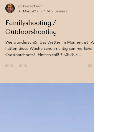
andreafeldmann
30. März 2017
1 Min. Lesezeit
Familyshooting /
Outdoorshooting
Wie wunderschön das Wetter im Moment ist! Wir
hatten diese Woche schon richtig sommerliche
Outdoorshoots!! Einfach toll!!! <3<3<3...