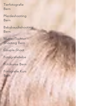
Tierfotografie
Bern
Pferdeshooting
Bern
Babybauchshooting
Bern
Mutter/Tochter
Shooting Bern
Couple-Shoot
Fotografieliebe
Fotokurse Bern
Fotografie Kurs
Bern