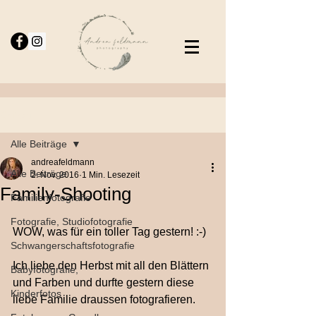
Beitrag
Alle Beiträge
andreafeldmann
Alle Beiträge
2. Nov. 2016
1 Min. Lesezeit
Family-Shooting
Familienfotografie
Fotografie, Studiofotografie
WOW, was für ein toller Tag gestern! :-)
Schwangerschaftsfotografie
Ich liebe den Herbst mit all den Blättern 
Babyfotografie,
und Farben und durfte gestern diese 
Kinderfotos
liebe Familie draussen fotografieren.