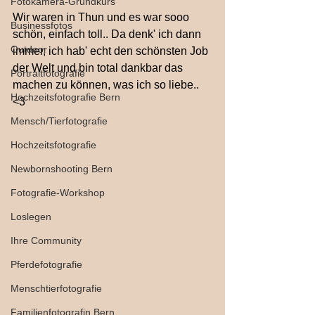
Fotokamera-Grundkurs
Wir waren in Thun und es war sooo 
Businessfotos
schön, einfach toll.. Da denk' ich dann 
Outdoor
immer, ich hab' echt den schönsten Job 
der Welt und bin total dankbar das 
Portraitfotografie
machen zu können, was ich so liebe.. 
Hochzeitsfotografie Bern
<3
Mensch/Tierfotografie
Hochzeitsfotografie
Newbornshooting Bern
Fotografie-Workshop
Loslegen
Ihre Community
Pferdefotografie
Menschtierfotografie
Familienfotografin Bern