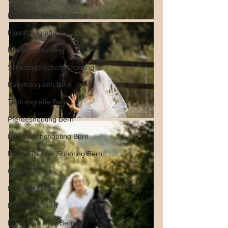
Kind/Pony Mini-Shooting
Eventfotografie
Newbornshooting
Schwangerschaftsshooting
Babyfotografin Bern
Tierfotografie Bern
Pferdeshooting Bern
Babybauchshooting Bern
Mutter/Tochter Shooting Bern
Couple-Shoot
Fotografieliebe
Fotokurse Bern
Fotografie Kurs Bern