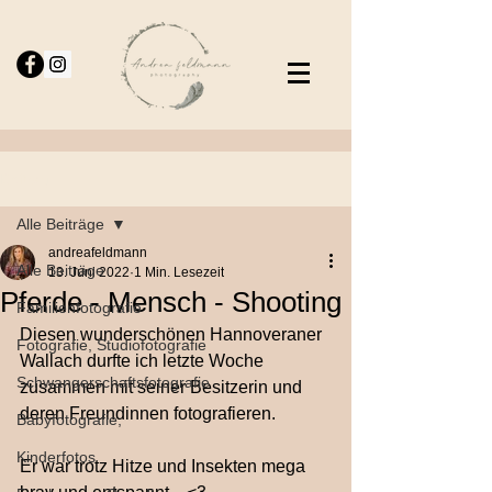
Beitrag
Alle Beiträge
andreafeldmann
Alle Beiträge
13. Juni 2022
1 Min. Lesezeit
Pferde - Mensch - Shooting
Familienfotografie
Diesen wunderschönen Hannoveraner 
Fotografie, Studiofotografie
Wallach durfte ich letzte Woche 
Schwangerschaftsfotografie
zusammen mit seiner Besitzerin und 
deren Freundinnen fotografieren.
Babyfotografie,
Kinderfotos
Er war trotz Hitze und Insekten mega 