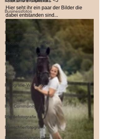
brav und entspannt... <3
Fotokamera-Grundkurs
Hier seht ihr ein paar der Bilder die 
Businessfotos
dabei entstanden sind...
Outdoor
Portraitfotografie
Hochzeitsfotografie Bern
Mensch/Tierfotografie
Hochzeitsfotografie
Newbornshooting Bern
Fotografie-Workshop
Loslegen
Ihre Community
Pferdefotografie
Menschtierfotografie
Familienfotografin Bern