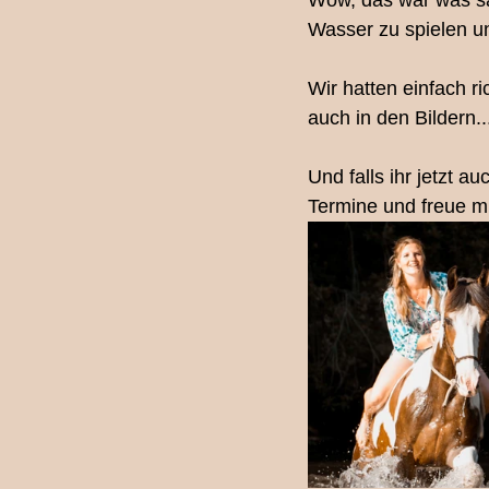
Wow, das war was sag
Wasser zu spielen 
Fotografie-Workshop
Los
Wir hatten einfach r
auch in den Bildern..
Familienfotografin Bern
Ki
Und falls ihr jetzt a
Termine und freue mi
Schwangerschaftsshooting
Babybauchshooting Bern