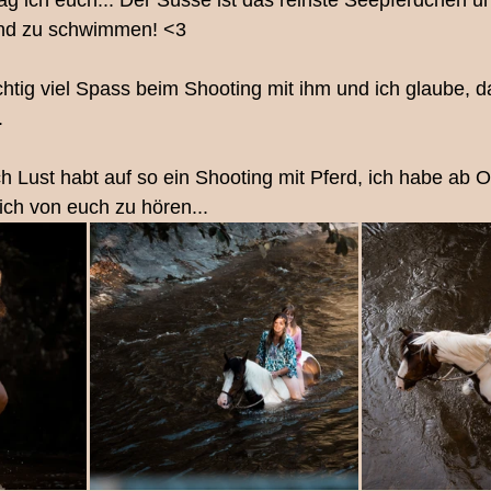
 ich euch... Der Süsse ist das reinste Seepferdchen und
und zu schwimmen! <3
legen
Ihre Community
Pferdefotografie
Menschti
ichtig viel Spass beim Shooting mit ihm und ich glaube, 
. 
nd/Pony Mini-Shooting
Eventfotografie
Newbornsho
uch Lust habt auf so ein Shooting mit Pferd, ich habe ab Ok
ch von euch zu hören...
Babyfotografin Bern
Tierfotografie Bern
Pferdeshoo
Mutter/Tochter Shooting Bern
Couple-Shoot
Fotograf