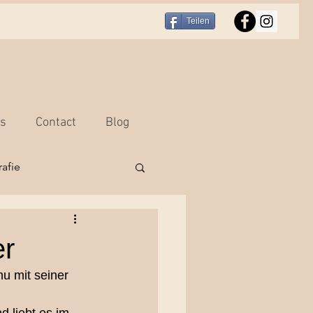
Teilen
rs
Contact
Blog
afie
r
Portraitfotografie
er
u mit seiner 
hooting Bern