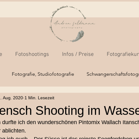
e
Fotoshootings
Infos / Preise
Fotografieku
Fotografie, Studiofotografie
Schwangerschaftsfotogr
1. Aug. 2020
1 Min. Lesezeit
os
Fotokamera-Grundkurs
Businessfotos
Outdoo
ensch Shooting im Wass
 durfte ich den wunderschönen Pintomix Wallach Itansch
Mensch/Tierfotografie
Hochzeitsfotografie
Newborns
 ablichten. 