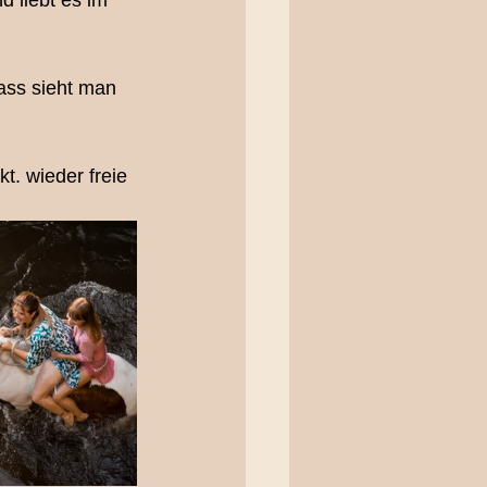
 liebt es im 
erfotografie
dass sieht man 
oting
t. wieder freie 
ting Bern
ieliebe