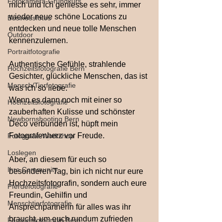
Fotokamera-Grundkurs
mich und ich geniesse es sehr, immer 
wieder neue schöne Locations zu 
Businessfotos
entdecken und neue tolle Menschen 
Outdoor
kennenzulernen.
Portraitfotografie
Authentische Gefühle, strahlende 
Hochzeitsfotografie Bern
Gesichter, glückliche Menschen, das ist 
Mensch/Tierfotografie
was ich so liebe.
Wenn es dann noch mit einer so 
Hochzeitsfotografie
zauberhaften Kulisse und schönster 
Newbornshooting Bern
Deco verbunden ist, hüpft mein 
Fotografenherz vor Freude.
Fotografie-Workshop
Loslegen
Aber, an diesem für euch so 
Ihre Community
besonderen Tag, bin ich nicht nur eure 
Hochzeitsfotografin, sondern auch eure 
Pferdefotografie
Freundin, Gehilfin und 
Menschtierfotografie
Ansprechpartnerin für alles was ihr 
braucht, um euch rundum zufrieden 
Familienfotografin Bern