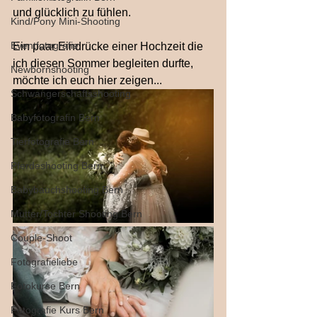
und glücklich zu fühlen.
Kind/Pony Mini-Shooting
Eventfotografie
Ein paar Eindrücke einer Hochzeit die 
ich diesen Sommer begleiten durfte, 
Newbornshooting
möchte ich euch hier zeigen...
Schwangerschaftsshooting
Babyfotografin Bern
Tierfotografie Bern
Pferdeshooting Bern
Babybauchshooting Bern
Mutter/Tochter Shooting Bern
Couple-Shoot
Fotografieliebe
Fotokurse Bern
Fotografie Kurs Bern