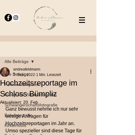
Beitrag
Alle Beiträge
andreafeldmann
Alle Beiträge
7. Sept. 2022
1 Min. Lesezeit
Hochzeitsreportage im
Familienfotografie
Schloss Bümpliz
Fotografie, Studiofotografie
Aktualisiert:
20. Feb.
Schwangerschaftsfotografie
Ganz bewusst nehme ich nur sehr 
Babyfotografie,
wenige Anfragen für 
Hochzeitsreportagen im Jahr an.
Kinderfotos
Umso spezieller sind diese Tage für 