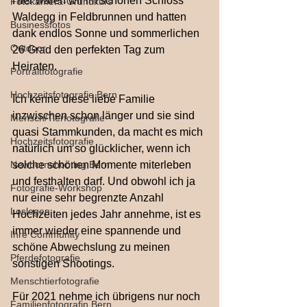
Hier waren wir im schönen Schloss 
Fotokamera-Grundkurs
Waldegg in Feldbrunnen und hatten 
Businessfotos
dank endlos Sonne und sommerlichen 
Outdoor
26 Grad den perfekten Tag zum 
Heiraten.
Portraitfotografie
Hochzeitsfotografie Bern
Ich kenne diese liebe Familie 
inzwischen schon länger und sie sind 
Mensch/Tierfotografie
quasi Stammkunden, da macht es mich 
Hochzeitsfotografie
natürlich um so glücklicher, wenn ich 
Newbornshooting Bern
solche schönen Momente miterleben 
und festhalten darf. Und obwohl ich ja 
Fotografie-Workshop
nur eine sehr begrenzte Anzahl 
Loslegen
Hochzeiten jedes Jahr annehme, ist es 
immer wieder eine spannende und 
Ihre Community
schöne Abwechslung zu meinen 
Pferdefotografie
sonstigen Shootings.
Menschtierfotografie
Für 2021 nehme ich übrigens nur noch 
Familienfotografin Bern