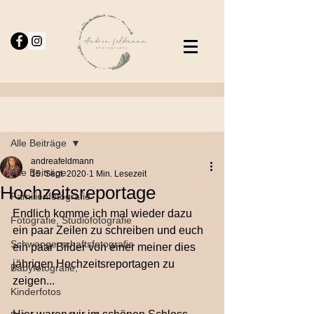
Beitrag
Alle Beiträge
andreafeldmann
Alle Beiträge
15. Sept. 2020
1 Min. Lesezeit
Hochzeitsreportage
Familienfotografie
Endlich komme ich mal wieder dazu 
Fotografie, Studiofotografie
ein paar Zeilen zu schreiben und euch 
Schwangerschaftsfotografie
ein paar Bilder von einer meiner dies 
jährigen Hochzeitsreportagen zu 
Babyfotografie,
zeigen...
Kinderfotos