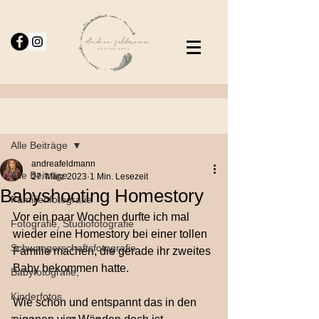
Beitrag
Alle Beiträge
andreafeldmann
Alle Beiträge
27. März 2023
1 Min. Lesezeit
Babyshooting Homestory
Familienfotografie
Vor ein paar Wochen durfte ich mal 
Fotografie, Studiofotografie
wieder eine Homestory bei einer tollen 
Schwangerschaftsfotografie
Familie machen, die gerade ihr zweites 
Baby bekommen hatte.
Babyfotografie,
Kinderfotos
Wie schön und entspannt das in den 