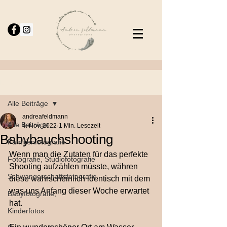
Beitrag
Alle Beiträge
andreafeldmann
Alle Beiträge
4. Nov. 2022
1 Min. Lesezeit
Babybauchshooting
Familienfotografie
Wenn man die Zutaten für das perfekte 
Fotografie, Studiofotografie
Shooting aufzählen müsste, währen 
Schwangerschaftsfotografie
diese wahrscheinlich identisch mit dem 
was uns Anfang dieser Woche erwartet 
Babyfotografie,
hat.
Kinderfotos