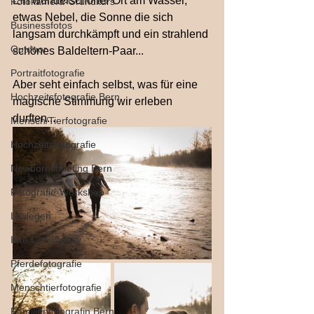
Ein wunderschöner Ort am Wasser, 
Fotokamera-Grundkurs
etwas Nebel, die Sonne die sich 
Businessfotos
langsam durchkämpft und ein strahlend 
Outdoor
schönes Baldeltern-Paar... 
Portraitfotografie
Aber seht einfach selbst, was für eine 
Hochzeitsfotografie Bern
magische Stimmung wir erleben 
durften...
Mensch/Tierfotografie
Hochzeitsfotografie
Newbornshooting Bern
Fotografie-Workshop
Loslegen
Ihre Community
Pferdefotografie
Menschtierfotografie
Familienfotografin Bern