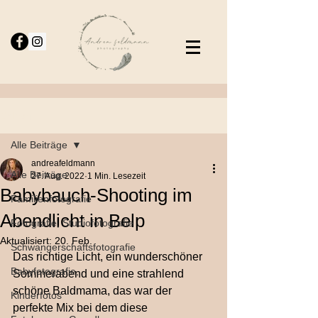
Beitrag
Alle Beiträge
andreafeldmann
Alle Beiträge
27. Aug. 2022
1 Min. Lesezeit
Babybauch-Shooting im
Familienfotografie
Abendlicht in Belp
Fotografie, Studiofotografie
Aktualisiert:
20. Feb.
Schwangerschaftsfotografie
Das richtige Licht, ein wunderschöner 
Babyfotografie,
Sommerabend und eine strahlend 
schöne Baldmama, das war der 
Kinderfotos
perfekte Mix bei dem diese 