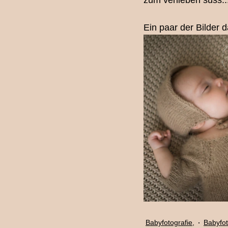
zum verlieben süss..
Fotografie-Workshop
Los
Ein paar der Bilder d
Familienfotografin Bern
Ki
Schwangerschaftsshooting
Babybauchshooting Bern
Babyfotografie,
Babyfot