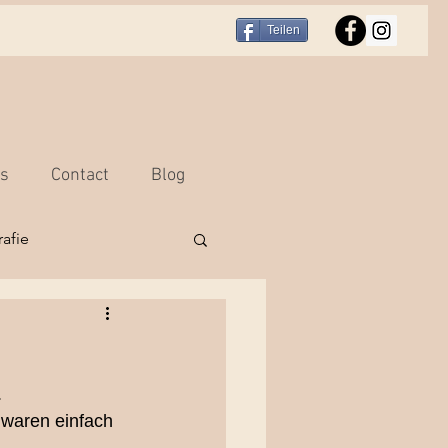
Teilen
rs
Contact
Blog
afie
r
Portraitfotografie
.
hooting Bern
 waren einfach 