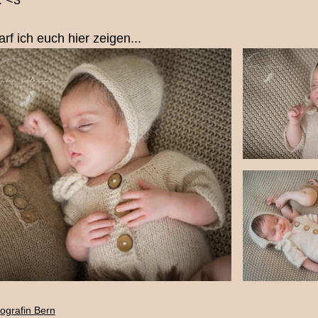
. <3
legen
Ihre Community
Pferdefotografie
Menschti
arf ich euch hier zeigen...
nd/Pony Mini-Shooting
Eventfotografie
Newbornsho
Babyfotografin Bern
Tierfotografie Bern
Pferdeshoo
Mutter/Tochter Shooting Bern
Couple-Shoot
Fotograf
ografin Bern