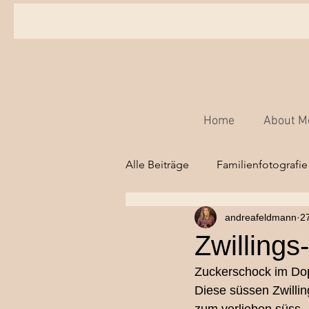
Home
About M
Alle Beiträge
Familienfotografie
andreafeldmann
2
Babyfotografie,
Kinderfot
Zwilling
Zuckerschock im Dop
Hochzeitsfotografie Bern
Diese süssen Zwillin