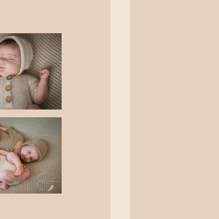
erfotografie
oting
ting Bern
ieliebe