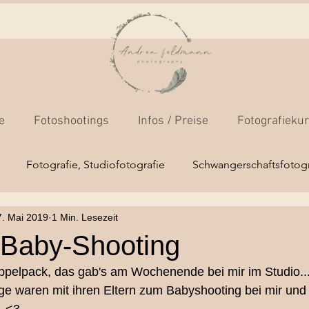
e
Fotoshootings
Infos / Preise
Fotografieku
Fotografie, Studiofotografie
Schwangerschaftsfotogr
7. Mai 2019
1 Min. Lesezeit
os
Fotokamera-Grundkurs
Businessfotos
Outdoo
s-Baby-Shooting
pelpack, das gab's am Wochenende bei mir im Studio..
Mensch/Tierfotografie
Hochzeitsfotografie
Newborns
ge waren mit ihren Eltern zum Babyshooting bei mir und