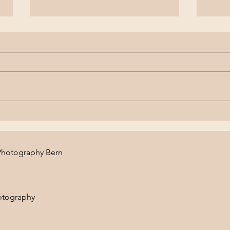
Babyshooting im Studio
Baby
Heimberg
Schl
hotography Bern
otography