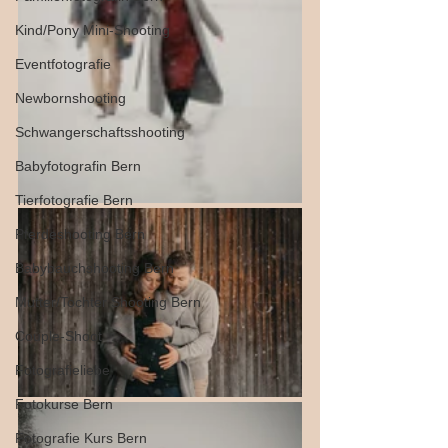
Kind/Pony Mini-Shooting
Eventfotografie
Newbornshooting
Schwangerschaftsshooting
Babyfotografin Bern
Tierfotografie Bern
Pferdeshooting Bern
Babybauchshooting Bern
Mutter/Tochter Shooting Bern
Couple-Shoot
Fotografieliebe
Fotokurse Bern
Fotografie Kurs Bern