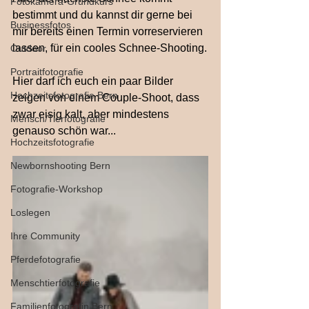
Fotokamera-Grundkurs
bestimmt und du kannst dir gerne bei 
Businessfotos
mir bereits einen Termin vorreservieren 
lassen, für ein cooles Schnee-Shooting.
Outdoor
Portraitfotografie
Hier darf ich euch ein paar Bilder 
Hochzeitsfotografie Bern
zeigen von einem Couple-Shoot, dass 
zwar eisig kalt, aber mindestens 
Mensch/Tierfotografie
genauso schön war...
Hochzeitsfotografie
Newbornshooting Bern
Fotografie-Workshop
Loslegen
Ihre Community
Pferdefotografie
Menschtierfotografie
Familienfotografin Bern