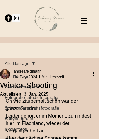
Beitrag
Alle Beiträge
andreafeldmann
Alle Beiträge
14. Dez. 2024
1 Min. Lesezeit
Winter-Shooting
Familienfotografie
Aktualisiert:
3. Jan. 2025
Fotografie, Studiofotografie
Oh wie zauberhaft schön war der 
Schwangerschaftsfotografie
ganze Schnee...
Leider gehört er im Moment, zumindest 
Babyfotografie,
hier im Flachland, wieder der 
Kinderfotos
Vergangenheit an...
Aber der nächste Schnee kommt 