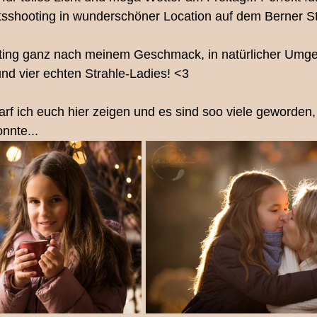
sshooting in wunderschöner Location auf dem Berner S
legen
Ihre Community
Pferdefotografie
Menschti
ing ganz nach meinem Geschmack, in natürlicher Umge
nd vier echten Strahle-Ladies! <3
nd/Pony Mini-Shooting
Eventfotografie
Newbornsho
darf ich euch hier zeigen und es sind soo viele geworden,
nnte...
Babyfotografin Bern
Tierfotografie Bern
Pferdeshoo
Mutter/Tochter Shooting Bern
Couple-Shoot
Fotograf