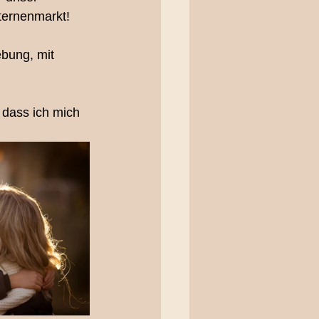
ternenmarkt! 
erfotografie
bung, mit 
oting
 dass ich mich 
ting Bern
ieliebe