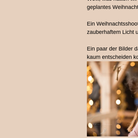
geplantes Weihnacht
Fotografie-Workshop
Los
Ein Weihnachtsshoot
zauberhaftem Licht u
Familienfotografin Bern
Ki
Ein paar der Bilder 
kaum entscheiden ko
Schwangerschaftsshooting
Babybauchshooting Bern