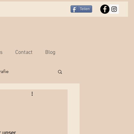
Teilen
rs
Contact
Blog
afie
r
Portraitfotografie
hooting Bern
r unser 