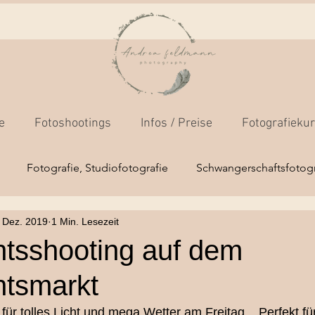
e
Fotoshootings
Infos / Preise
Fotografieku
Fotografie, Studiofotografie
Schwangerschaftsfotogr
. Dez. 2019
1 Min. Lesezeit
os
Fotokamera-Grundkurs
Businessfotos
Outdoo
tsshooting auf dem
tsmarkt
Mensch/Tierfotografie
Hochzeitsfotografie
Newborns
für tolles Licht und mega Wetter am Freitag... Perfekt fü