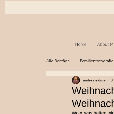
Home
About M
Alle Beiträge
Familienfotografie
andreafeldmann
8
Babyfotografie,
Kinderfot
Weihnach
Weihnach
Hochzeitsfotografie Bern
Wow, was hatten wir 