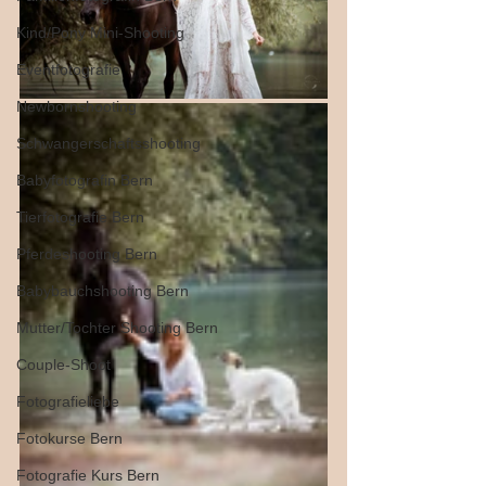
Kind/Pony Mini-Shooting
Eventfotografie
Newbornshooting
Schwangerschaftsshooting
Babyfotografin Bern
Tierfotografie Bern
Pferdeshooting Bern
Babybauchshooting Bern
Mutter/Tochter Shooting Bern
Couple-Shoot
Fotografieliebe
Fotokurse Bern
Fotografie Kurs Bern