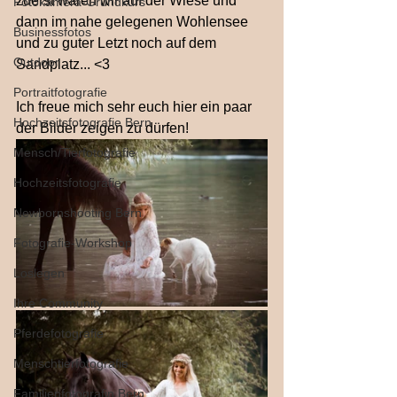
zuerst waren wir auf der Wiese und 
Fotokamera-Grundkurs
dann im nahe gelegenen Wohlensee 
Businessfotos
und zu guter Letzt noch auf dem 
Outdoor
Sandplatz... <3
Portraitfotografie
Ich freue mich sehr euch hier ein paar 
Hochzeitsfotografie Bern
der Bilder zeigen zu dürfen!
Mensch/Tierfotografie
Hochzeitsfotografie
Newbornshooting Bern
Fotografie-Workshop
Loslegen
Ihre Community
Pferdefotografie
Menschtierfotografie
Familienfotografin Bern