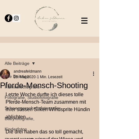
Beitrag
Alle Beiträge
andreafeldmann
Alle Beiträge
25. Mai 2020
1 Min. Lesezeit
Pferde-Mensch-Shooting
Familienfotografie
Letzte Woche durfte ich dieses tolle 
Fotografie, Studiofotografie
Pferde-Mensch-Team zusammen mit 
Schwangerschaftsfotografie
ihrer süssen Silken Windsprite Hündin 
ablichten...
Babyfotografie,
Kinderfotos
Die drei haben das so toll gemacht, 