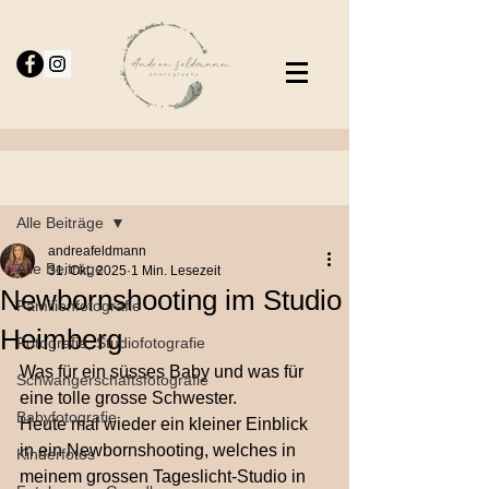
Beitrag
Alle Beiträge
andreafeldmann
Alle Beiträge
31. Okt. 2025
1 Min. Lesezeit
Newbornshooting im Studio
Familienfotografie
Heimberg
Fotografie, Studiofotografie
Was für ein süsses Baby und was für 
Schwangerschaftsfotografie
eine tolle grosse Schwester.
Babyfotografie,
Heute mal wieder ein kleiner Einblick 
in ein Newbornshooting, welches in 
Kinderfotos
meinem grossen Tageslicht-Studio in 