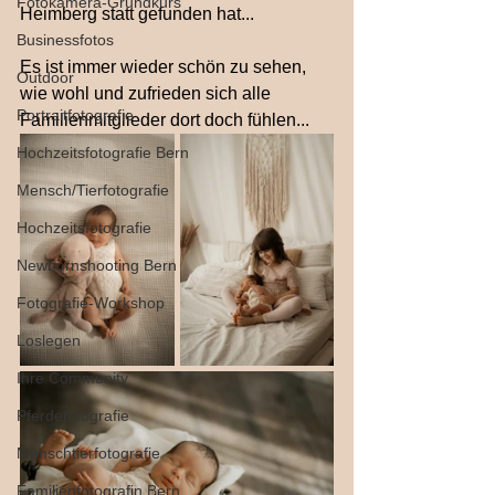
Fotokamera-Grundkurs
Heimberg statt gefunden hat...
Businessfotos
Es ist immer wieder schön zu sehen, 
Outdoor
wie wohl und zufrieden sich alle 
Portraitfotografie
Familienmitglieder dort doch fühlen...
Hochzeitsfotografie Bern
Mensch/Tierfotografie
Hochzeitsfotografie
Newbornshooting Bern
Fotografie-Workshop
Loslegen
Ihre Community
Pferdefotografie
Menschtierfotografie
Familienfotografin Bern