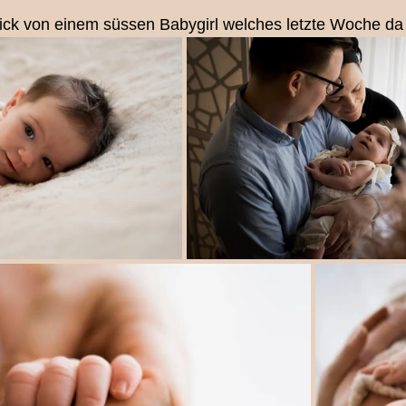
blick von einem süssen Babygirl welches letzte Woche da 
legen
Ihre Community
Pferdefotografie
Menschti
nd/Pony Mini-Shooting
Eventfotografie
Newbornsho
Babyfotografin Bern
Tierfotografie Bern
Pferdeshoo
Mutter/Tochter Shooting Bern
Couple-Shoot
Fotograf