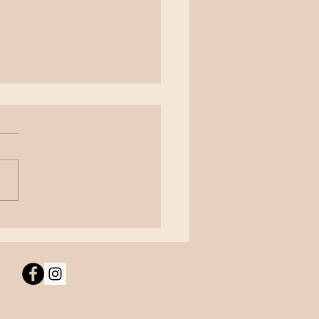
lienfotos im eigenen
use in Köniz