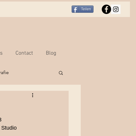
Teilen
rs
Contact
Blog
afie
r
Portraitfotografie
3
hooting Bern
 Studio 