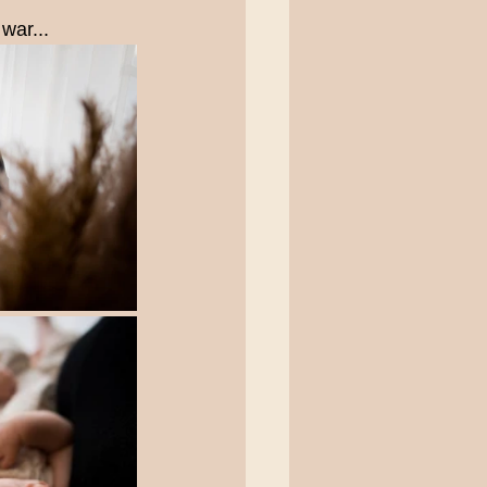
war...
erfotografie
oting
ting Bern
ieliebe