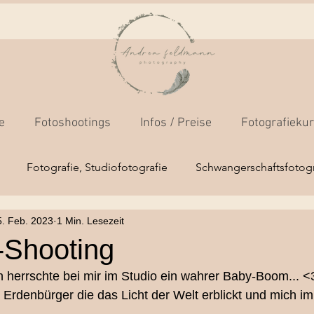
e
Fotoshootings
Infos / Preise
Fotografieku
Fotografie, Studiofotografie
Schwangerschaftsfotogr
5. Feb. 2023
1 Min. Lesezeit
os
Fotokamera-Grundkurs
Businessfotos
Outdoo
Shooting
 herrschte bei mir im Studio ein wahrer Baby-Boom... <
Mensch/Tierfotografie
Hochzeitsfotografie
Newborns
e Erdenbürger die das Licht der Welt erblickt und mich im