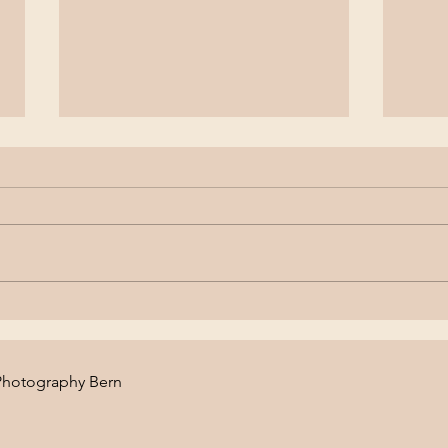
Babyshooting im Studio
Fami
Heimberg
Zuha
hotography Bern