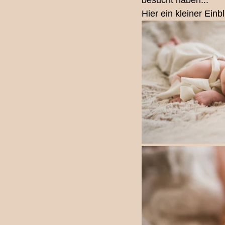
besucht haben... 
Hier ein kleiner Ein
Fotografie-Workshop
Los
Familienfotografin Bern
Ki
Schwangerschaftsshooting
Babybauchshooting Bern