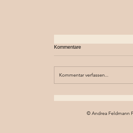
Kommentare
Kommentar verfassen...
Newbornshooting im Studio
Heimberg
© Andrea Feldmann P