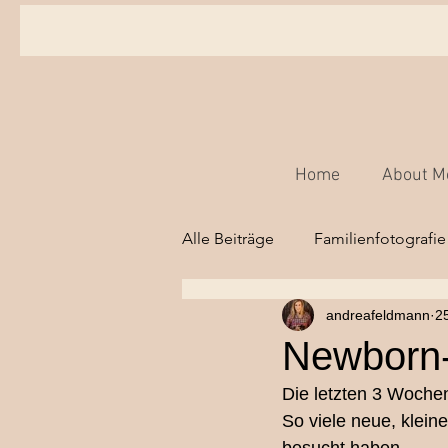
Home
About M
Alle Beiträge
Familienfotografie
andreafeldmann
2
Babyfotografie,
Kinderfot
Newborn-
Die letzten 3 Wochen
Hochzeitsfotografie Bern
So viele neue, klein