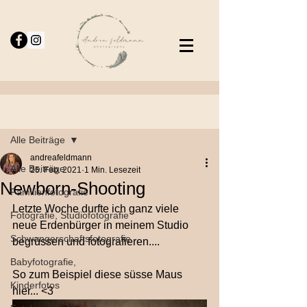
Beitrag
Alle Beiträge
andreafeldmann
Alle Beiträge
25. Feb. 2021
1 Min. Lesezeit
Newborn-Shooting
Familienfotografie
Letzte Woche durfte ich ganz viele 
Fotografie, Studiofotografie
neue Erdenbürger in meinem Studio 
Schwangerschaftsfotografie
begrüssen und fotografieren....
Babyfotografie,
So zum Beispiel diese süsse Maus 
Kinderfotos
hier... <3