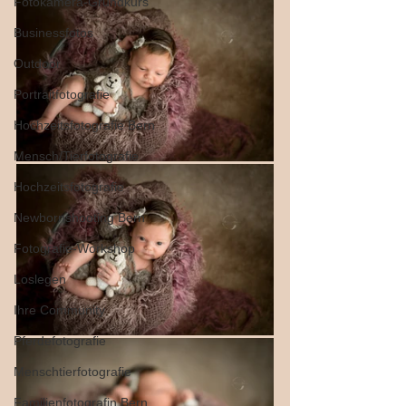
Fotokamera-Grundkurs
Businessfotos
Outdoor
Portraitfotografie
Hochzeitsfotografie Bern
Mensch/Tierfotografie
Hochzeitsfotografie
Newbornshooting Bern
Fotografie-Workshop
Loslegen
Ihre Community
Pferdefotografie
Menschtierfotografie
Familienfotografin Bern