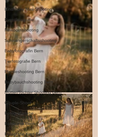
Kind/Pony Mini-Shooting
Eventfotografie
Newbornshooting
Schwangerschaftsshooting
Babyfotografin Bern
Tierfotografie Bern
Pferdeshooting Bern
Babybauchshooting Bern
Mutter/Tochter Shooting Bern
Couple-Shoot
Fotografieliebe
Fotokurse Bern
Fotografie Kurs Bern