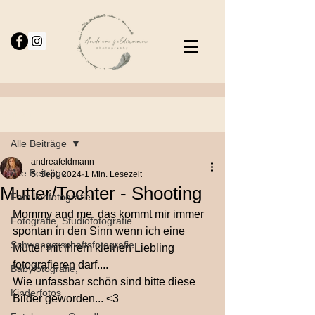
Beitrag
Alle Beiträge
andreafeldmann
Alle Beiträge
5. Sept. 2024
1 Min. Lesezeit
Mutter/Tochter - Shooting
Familienfotografie
Mommy and me, das kommt mir immer 
Fotografie, Studiofotografie
spontan in den Sinn wenn ich eine 
Schwangerschaftsfotografie
Mutter mit ihrem kleinen Liebling 
fotografieren darf....
Babyfotografie,
Wie unfassbar schön sind bitte diese 
Kinderfotos
Bilder geworden... <3