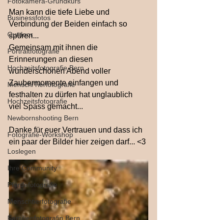
Fotokamera-Grundkurs
Man kann die tiefe Liebe und 
Businessfotos
Verbindung der Beiden einfach so 
Outdoor
spüren...
Gemeinsam mit ihnen die 
Portraitfotografie
Erinnerungen an diesen 
Hochzeitsfotografie Bern
wunderschönen Abend voller 
Zaubermomente einfangen und 
Mensch/Tierfotografie
festhalten zu dürfen hat unglaublich 
Hochzeitsfotografie
viel Spass gemacht...
Newbornshooting Bern
Danke für euer Vertrauen und dass ich 
Fotografie-Workshop
ein paar der Bilder hier zeigen darf... <3
Loslegen
Ihre Community
Pferdefotografie
Menschtierfotografie
Familienfotografin Bern