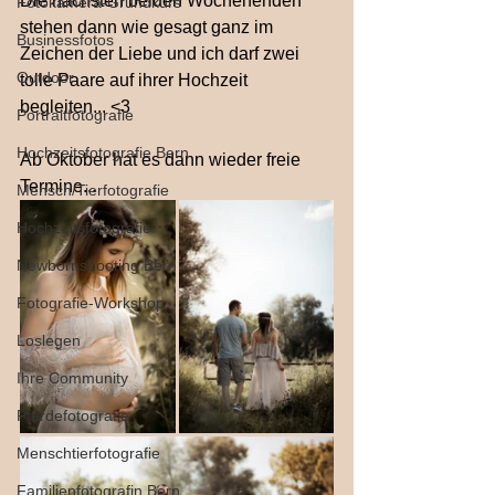
Die nächsten beiden Wochenenden 
Fotokamera-Grundkurs
stehen dann wie gesagt ganz im 
Businessfotos
Zeichen der Liebe und ich darf zwei 
Outdoor
tolle Paare auf ihrer Hochzeit 
begleiten... <3
Portraitfotografie
Hochzeitsfotografie Bern
Ab Oktober hat es dann wieder freie 
Termine...
Mensch/Tierfotografie
Hochzeitsfotografie
Newbornshooting Bern
Fotografie-Workshop
Loslegen
Ihre Community
Pferdefotografie
Menschtierfotografie
Familienfotografin Bern