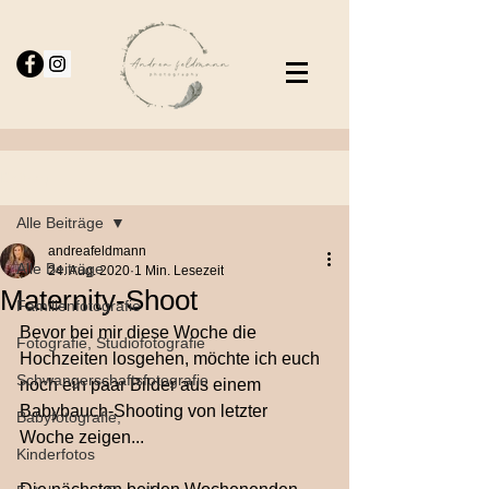
Beitrag
Alle Beiträge
andreafeldmann
Alle Beiträge
24. Aug. 2020
1 Min. Lesezeit
Maternity-Shoot
Familienfotografie
Bevor bei mir diese Woche die 
Fotografie, Studiofotografie
Hochzeiten losgehen, möchte ich euch 
Schwangerschaftsfotografie
noch ein paar Bilder aus einem 
Babybauch-Shooting von letzter 
Babyfotografie,
Woche zeigen...
Kinderfotos