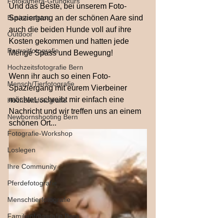
Fotokamera-Grundkurs
Und das Beste, bei unserem Foto-
Businessfotos
Spaziergang an der schönen Aare sind 
auch die beiden Hunde voll auf ihre 
Outdoor
Kosten gekommen und hatten jede 
Portraitfotografie
Menge Spass und Bewegung!
Hochzeitsfotografie Bern
Wenn ihr auch so einen Foto-
Mensch/Tierfotografie
Spaziergang mit eurem Vierbeiner 
möchtet, schreibt mir einfach eine 
Hochzeitsfotografie
Nachricht und wir treffen uns an einem 
Newbornshooting Bern
schönen Ort...
Fotografie-Workshop
Loslegen
Ihre Community
Pferdefotografie
Menschtierfotografie
Familienfotografin Bern