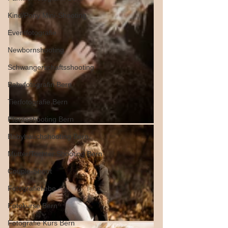
Kind/Pony Mini-Shooting
Eventfotografie
Newbornshooting
Schwangerschaftsshooting
Babyfotografin Bern
Tierfotografie Bern
Pferdeshooting Bern
Babybauchshooting Bern
Mutter/Tochter Shooting Bern
Couple-Shoot
Fotografieliebe
Fotokurse Bern
Fotografie Kurs Bern