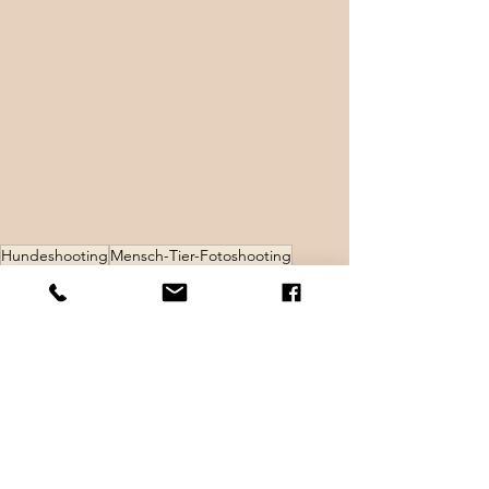
Hundeshooting
Mensch-Tier-Fotoshooting
Hundeliebe
Outdoor
Mensch/Tierfotografie
Tierfotografie Bern