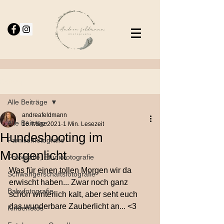
Beitrag
Alle Beiträge
andreafeldmann
Alle Beiträge
16. März 2021
1 Min. Lesezeit
Hundeshooting im
Familienfotografie
Morgenlicht
Fotografie, Studiofotografie
Was für einen tollen Morgen wir da 
Schwangerschaftsfotografie
erwischt haben... Zwar noch ganz 
Babyfotografie,
schön winterlich kalt, aber seht euch 
das wunderbare Zauberlicht an... <3
Kinderfotos