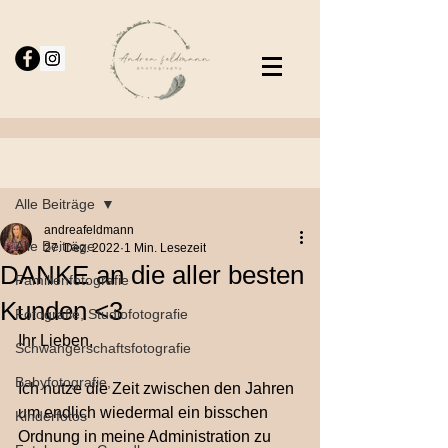
Beitrag
Alle Beiträge
andreafeldmann
Alle Beiträge
27. Dez. 2022
1 Min. Lesezeit
DANKE an die aller besten
Familienfotografie
Kunden <3
Fotografie, Studiofotografie
Ihr Lieben,
Schwangerschaftsfotografie
Babyfotografie,
Ich nutze die Zeit zwischen den Jahren 
um endlich wiedermal ein bisschen 
Kinderfotos
Ordnung in meine Administration zu 