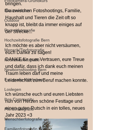
Fotokamera-Grundkurs
bringen.
Businessfotos
Da zwischen Fotoshootings, Familie, 
Haushalt und Tieren die Zeit oft so 
Outdoor
knapp ist, bleibt da immer einiges auf 
Portraitfotografie
der Strecke...
Hochzeitsfotografie Bern
Ich möchte es aber nicht versäumen, 
Mensch/Tierfotografie
euch Danke zu sagen! 
DANKE für euer Vertrauen, eure Treue 
Hochzeitsfotografie
und dafür, dass ich dank euch meinen 
Newbornshooting Bern
Traum leben darf und meine 
Fotografie-Workshop
Leidenschaft zum Beruf machen konnte.
Loslegen
Ich wünsche euch und euren Liebsten 
Ihre Community
nun von Herzen schöne Festtage und 
einen guten Rutsch in ein tolles, neues 
Pferdefotografie
Jahr 2023 <3
Menschtierfotografie
Familienfotografin Bern