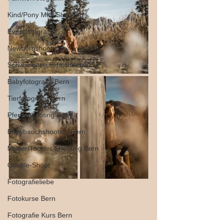
Kind/Pony Mini-Shooting
Eventfotografie
Newbornshooting
Schwangerschaftsshooting
Babyfotografin Bern
Tierfotografie Bern
Pferdeshooting Bern
Babybauchshooting Bern
Mutter/Tochter Shooting Bern
Couple-Shoot
Fotografieliebe
Fotokurse Bern
Fotografie Kurs Bern