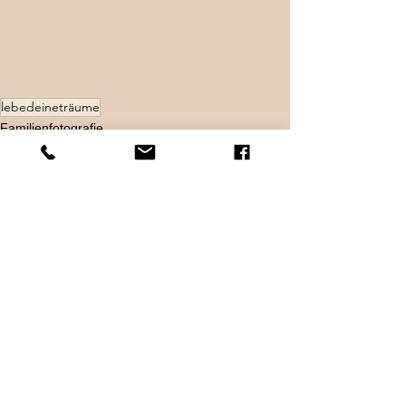
lebedeineträume
Familienfotografie
Mensch/Tierfotografie
Menschtierfotografie
Alle ansehen
Aktuelle Beiträge