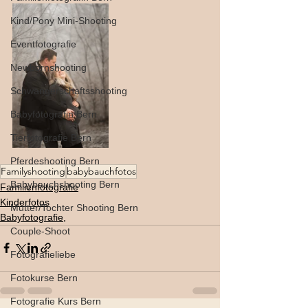
Kind/Pony Mini-Shooting
Eventfotografie
Newbornshooting
Schwangerschaftsshooting
Babyfotografin Bern
Tierfotografie Bern
Pferdeshooting Bern
Familyshooting
babybauchfotos
Babybauchshooting Bern
Familienfotografie
Kinderfotos
Mutter/Tochter Shooting Bern
Babyfotografie,
Couple-Shoot
Fotografieliebe
Fotokurse Bern
Fotografie Kurs Bern