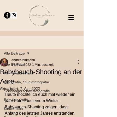
Beitrag
Alle Beiträge
andreafeldmann
Alle Beiträge
17. Feb. 2022
1 Min. Lesezeit
Babybauch-Shooting an der
Familienfotografie
Aare
Fotografie, Studiofotografie
Aktualisiert:
7. Apr. 2022
Schwangerschaftsfotografie
Heute möchte ich euch mal wieder ein 
Babyfotografie,
paar Fotos aus einem Winter-
Babybauch-Shooting zeigen, dass 
Kinderfotos
Anfang des letzten Jahres entstanden 