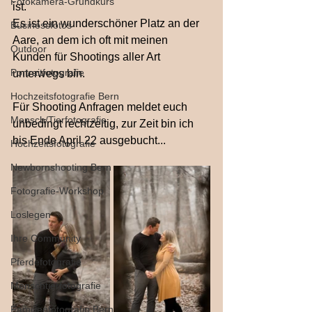
Fotokamera-Grundkurs
ist.
Es ist ein wunderschöner Platz an der 
Businessfotos
Aare, an dem ich oft mit meinen 
Outdoor
Kunden für Shootings aller Art 
Portraitfotografie
unterwegs bin.
Hochzeitsfotografie Bern
Für Shooting Anfragen meldet euch 
Mensch/Tierfotografie
unbedingt rechtzeitig, zur Zeit bin ich 
bis Ende April 22 ausgebucht...
Hochzeitsfotografie
Newbornshooting Bern
Fotografie-Workshop
Loslegen
Ihre Community
Pferdefotografie
Menschtierfotografie
Familienfotografin Bern