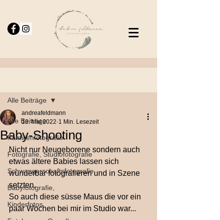
Beitrag
Alle Beiträge
andreafeldmann
Alle Beiträge
18. Mai 2022
1 Min. Lesezeit
Baby-Shooting
Familienfotografie
Nicht nur Neugeborene sondern auch 
Fotografie, Studiofotografie
etwas ältere Babies lassen sich 
Schwangerschaftsfotografie
wunderbar fotografieren und in Szene 
setzten.
Babyfotografie,
So auch diese süsse Maus die vor ein 
Kinderfotos
paar Wochen bei mir im Studio war...