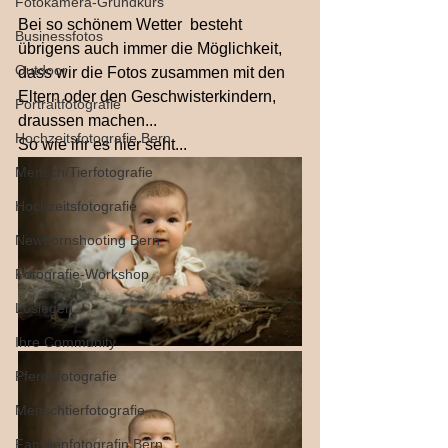
Fotokamera-Grundkurs
Bei so schönem Wetter  besteht 
Businessfotos
übrigens auch immer die Möglichkeit, 
Outdoor
dass wir die Fotos zusammen mit den 
Eltern oder den Geschwisterkindern, 
Portraitfotografie
draussen machen...
Hochzeitsfotografie Bern
So wie ihr es hier seht...
Mensch/Tierfotografie
Hochzeitsfotografie
Newbornshooting Bern
Fotografie-Workshop
Loslegen
Ihre Community
Pferdefotografie
Menschtierfotografie
Familienfotografin Bern