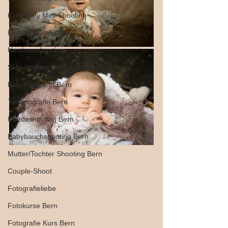
Kind/Pony Mini-Shooting
Eventfotografie
Newbornshooting
Schwangerschaftsshooting
Babyfotografin Bern
Tierfotografie Bern
Pferdeshooting Bern
Babybauchshooting Bern
Mutter/Tochter Shooting Bern
Couple-Shoot
Fotografieliebe
Fotokurse Bern
Fotografie Kurs Bern