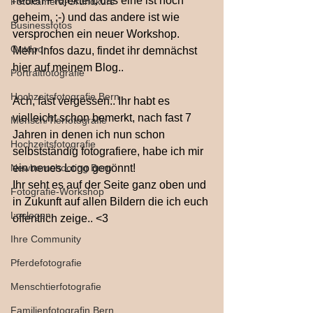
neuen Projekten, das eine ist noch 
Fotokamera-Grundkurs
geheim, ;-) und das andere ist wie 
Businessfotos
versprochen ein neuer Workshop.
Outdoor
Mehr Infos dazu, findet ihr demnächst 
hier auf meinem Blog..
Portraitfotografie
Hochzeitsfotografie Bern
Ach, fast vergessen.. Ihr habt es 
vielleicht schon bemerkt, nach fast 7 
Mensch/Tierfotografie
Jahren in denen ich nun schon 
Hochzeitsfotografie
selbstständig fotografiere, habe ich mir 
Newbornshooting Bern
ein neues Logo gegönnt! 
Ihr seht es auf der Seite ganz oben und 
Fotografie-Workshop
in Zukunft auf allen Bildern die ich euch 
Loslegen
öffentlich zeige.. <3
Ihre Community
Pferdefotografie
Menschtierfotografie
Familienfotografin Bern