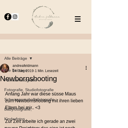
Beitrag
Alle Beiträge
andreafeldmann
Alle Beiträge
14. Jan. 2019
1 Min. Lesezeit
Newbornshooting
Familienfotografie
Fotografie, Studiofotografie
Anfang Jahr war diese süsse Maus 
Schwangerschaftsfotografie
zum Newbornshooting mit ihren lieben 
Eltern bei mir.. <3
Babyfotografie,
Kinderfotos
Zur Zeit arbeite ich gerade an zwei 