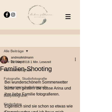
Beitrag
Alle Beiträge
andreafeldmann
Alle Beiträge
22. Juni 2018
1 Min. Lesezeit
Familien-Shooting
Familienfotografie
Fotografie, Studiofotografie
Bei wunderschönem Sommerwetter 
Schwangerschaftsfotografie
durfte ich gestern die süsse Arina und 
ihre liebe Familie fotografieren.
Babyfotografie,
Kinderfotos
Eigentlich sind sie schon so etwas wie 