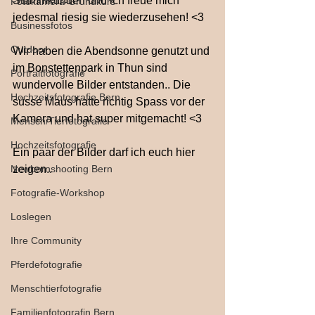
Stammkunden und ich freue mich 
Fotokamera-Grundkurs
jedesmal riesig sie wiederzusehen! <3
Businessfotos
Outdoor
Wir haben die Abendsonne genutzt und 
im Bonstettenpark in Thun sind 
Portraitfotografie
wundervolle Bilder entstanden.. Die 
Hochzeitsfotografie Bern
süsse Maus hatte richtig Spass vor der 
Kamera und hat super mitgemacht! <3
Mensch/Tierfotografie
Hochzeitsfotografie
Ein paar der Bilder darf ich euch hier 
Newbornshooting Bern
zeigen.. 
Fotografie-Workshop
Loslegen
Ihre Community
Pferdefotografie
Menschtierfotografie
Familienfotografin Bern