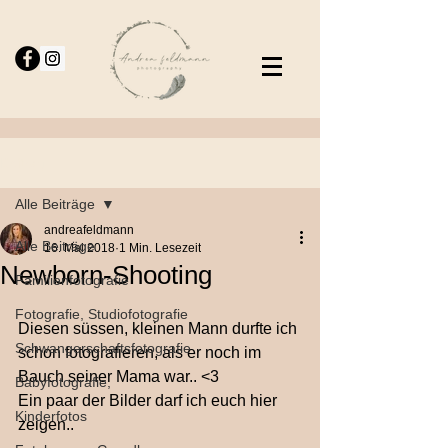
Beitrag
Alle Beiträge
andreafeldmann
Alle Beiträge
16. Mai 2018
1 Min. Lesezeit
Newborn-Shooting
Familienfotografie
Fotografie, Studiofotografie
Diesen süssen, kleinen Mann durfte ich 
Schwangerschaftsfotografie
schon fotografieren, als er noch im 
Bauch seiner Mama war.. <3
Babyfotografie,
Ein paar der Bilder darf ich euch hier 
Kinderfotos
zeigen..