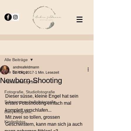
Beitrag
Alle Beiträge
andreafeldmann
Alle Beiträge
12. Okt. 2017
1 Min. Lesezeit
Newborn-Shooting
Familienfotografie
Fotografie, Studiofotografie
Dieser süsse, kleine Engel hat sein 
Schwangerschaftsfotografie
erstes Fotoshooting einfach mal 
komplett verschlafen...
Babyfotografie,
Mit zwei so tollen, grossen 
Kinderfotos
Geschwistern, kann man sich ja auch 