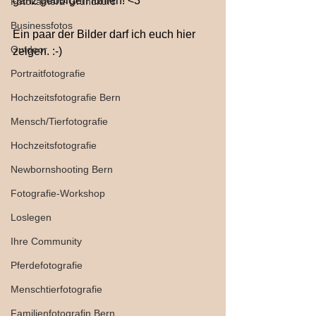
ganz geborgen fühlen! <3
Fotokamera-Grundkurs
Businessfotos
Ein paar der Bilder darf ich euch hier 
Outdoor
zeigen. :-)
Portraitfotografie
Hochzeitsfotografie Bern
Mensch/Tierfotografie
Hochzeitsfotografie
Newbornshooting Bern
Fotografie-Workshop
Loslegen
Ihre Community
Pferdefotografie
Menschtierfotografie
Familienfotografin Bern