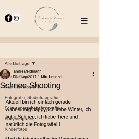
Beitrag
Alle Beiträge
andreafeldmann
Alle Beiträge
31. Jan. 2017
1 Min. Lesezeit
Schnee-Shooting
Familienfotografie
Fotografie, Studiofotografie
Aktuell bin ich einfach gerade 
Schwangerschaftsfotografie
wahnsinnig happy, ich liebe Winter, ich 
liebe Schnee, ich liebe Tiere und 
Babyfotografie,
natürlich die Fotografie!!!
Kinderfotos