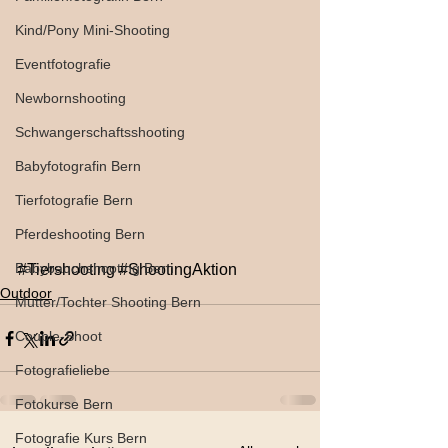
Kind/Pony Mini-Shooting
Eventfotografie
Newbornshooting
Schwangerschaftsshooting
Babyfotografin Bern
Tierfotografie Bern
Pferdeshooting Bern
Babybauchshooting Bern
#Tiershooting
#ShootingAktion
Outdoor
Mutter/Tochter Shooting Bern
Couple-Shoot
Fotografieliebe
Fotokurse Bern
Fotografie Kurs Bern