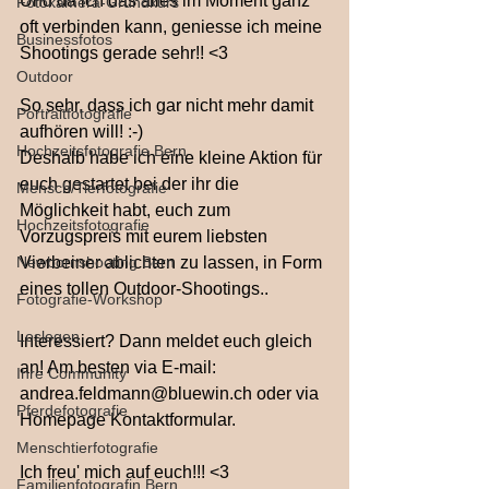
Und da ich das alles im Moment ganz 
Fotokamera-Grundkurs
oft verbinden kann, geniesse ich meine 
Businessfotos
Shootings gerade sehr!! <3
Outdoor
So sehr, dass ich gar nicht mehr damit 
Portraitfotografie
aufhören will! :-)
Hochzeitsfotografie Bern
Deshalb habe ich eine kleine Aktion für 
euch gestartet bei der ihr die 
Mensch/Tierfotografie
Möglichkeit habt, euch zum 
Hochzeitsfotografie
Vorzugspreis mit eurem liebsten 
Newbornshooting Bern
Vierbeiner ablichten zu lassen, in Form 
eines tollen Outdoor-Shootings..
Fotografie-Workshop
Loslegen
Interessiert? Dann meldet euch gleich 
an! Am besten via E-mail:
Ihre Community
andrea.feldmann@bluewin.ch oder via 
Pferdefotografie
Homepage Kontaktformular.
Menschtierfotografie
Ich freu' mich auf euch!!! <3
Familienfotografin Bern