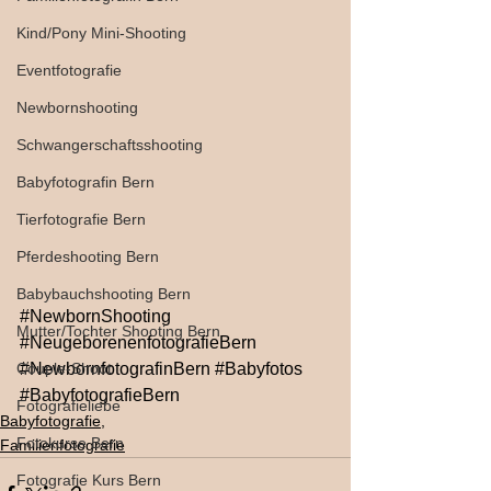
Kind/Pony Mini-Shooting
Eventfotografie
Newbornshooting
Schwangerschaftsshooting
Babyfotografin Bern
Tierfotografie Bern
Pferdeshooting Bern
Babybauchshooting Bern
#NewbornShooting
Mutter/Tochter Shooting Bern
#NeugeborenenfotografieBern
#NewbornfotografinBern
#Babyfotos
Couple-Shoot
#BabyfotografieBern
Fotografieliebe
Babyfotografie,
Fotokurse Bern
Familienfotografie
Fotografie Kurs Bern