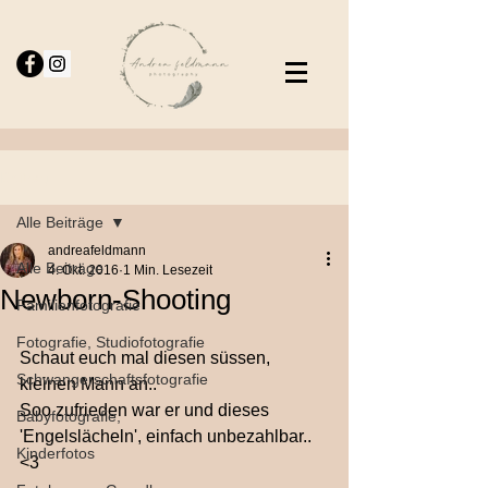
Beitrag
Alle Beiträge
andreafeldmann
Alle Beiträge
4. Okt. 2016
1 Min. Lesezeit
Newborn-Shooting
Familienfotografie
Fotografie, Studiofotografie
Schaut euch mal diesen süssen, 
Schwangerschaftsfotografie
kleinen Mann an.. 
Soo zufrieden war er und dieses 
Babyfotografie,
'Engelslächeln', einfach unbezahlbar.. 
Kinderfotos
<3