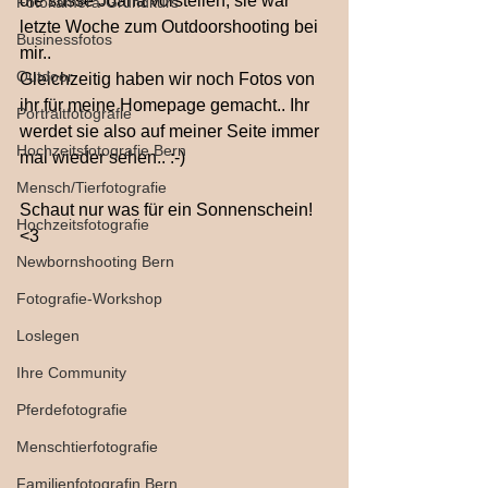
die süsse Joana vorstellen, sie war 
Fotokamera-Grundkurs
letzte Woche zum Outdoorshooting bei 
Businessfotos
mir.. 
Outdoor
Gleichzeitig haben wir noch Fotos von 
ihr für meine Homepage gemacht.. Ihr 
Portraitfotografie
werdet sie also auf meiner Seite immer 
Hochzeitsfotografie Bern
mal wieder sehen.. :-)
Mensch/Tierfotografie
Schaut nur was für ein Sonnenschein! 
Hochzeitsfotografie
<3
Newbornshooting Bern
Fotografie-Workshop
Loslegen
Ihre Community
Pferdefotografie
Menschtierfotografie
Familienfotografin Bern