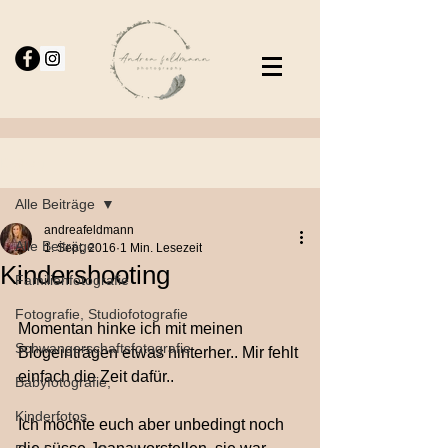
Beitrag
Alle Beiträge
andreafeldmann
Alle Beiträge
1. Sept. 2016
1 Min. Lesezeit
Kindershooting
Familienfotografie
Fotografie, Studiofotografie
Momentan hinke ich mit meinen 
Schwangerschaftsfotografie
Blogeinträgen etwas hinterher.. Mir fehlt 
einfach die Zeit dafür..
Babyfotografie,
Kinderfotos
Ich möchte euch aber unbedingt noch 