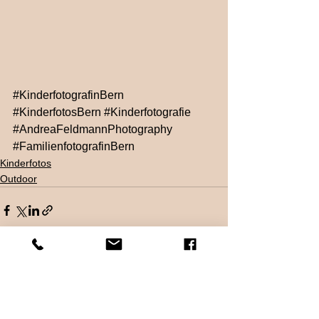
#KinderfotografinBern
#KinderfotosBern
#Kinderfotografie
#AndreaFeldmannPhotography
#FamilienfotografinBern
Kinderfotos
Outdoor
Alle ansehen
Aktuelle Beiträge