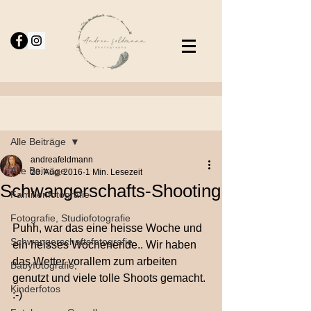
Beitrag
Alle Beiträge
andreafeldmann
Alle Beiträge
28. Aug. 2016
1 Min. Lesezeit
Schwangerschafts-Shooting
Familienfotografie
Fotografie, Studiofotografie
Puhh, war das eine heisse Woche und 
Schwangerschaftsfotografie
ein heisses Wochenende.. Wir haben 
das Wetter vorallem zum arbeiten 
Babyfotografie,
genutzt und viele tolle Shoots gemacht. 
Kinderfotos
:-)