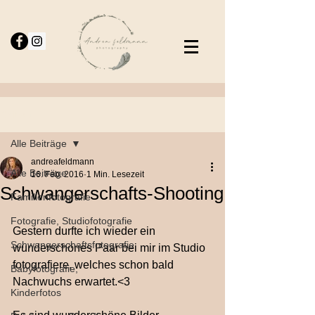
Beitrag
Alle Beiträge
andreafeldmann
Alle Beiträge
16. Feb. 2016
1 Min. Lesezeit
Schwangerschafts-Shooting
Familienfotografie
Fotografie, Studiofotografie
Gestern durfte ich wieder ein 
Schwangerschaftsfotografie
wunderschönes Paar bei mir im Studio 
fotografiere, welches schon bald 
Babyfotografie,
Nachwuchs erwartet.<3 
Kinderfotos