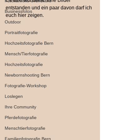
Es sind wunderschöne Bilder 
Fotokamera-Grundkurs
entstanden und ein paar davon darf ich 
Businessfotos
euch hier zeigen. 
Outdoor
Portraitfotografie
Hochzeitsfotografie Bern
Mensch/Tierfotografie
Hochzeitsfotografie
Newbornshooting Bern
Fotografie-Workshop
Loslegen
Ihre Community
Pferdefotografie
Menschtierfotografie
Familienfotografin Bern