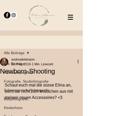
Beitrag
Alle Beiträge
andreafeldmann
Alle Beiträge
10. Feb. 2016
1 Min. Lesezeit
Newborn-Shooting
Familienfotografie
Fotografie, Studiofotografie
Schaut euch mal die süsse Elina an, 
Schwangerschaftsfotografie
sieht sie nicht zum knutschen aus mit 
meinen neuen Accessoires? <3  
Babyfotografie,
Kinderfotos