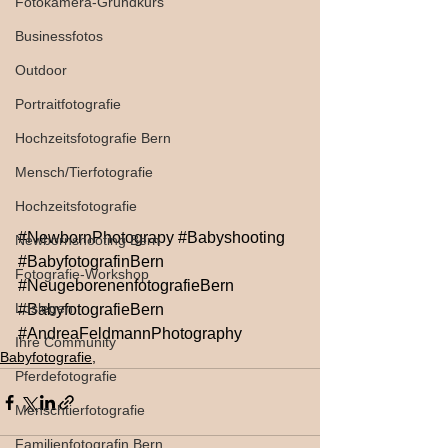
Fotokamera-Grundkurs
Businessfotos
Outdoor
Portraitfotografie
Hochzeitsfotografie Bern
Mensch/Tierfotografie
Hochzeitsfotografie
#NewbornPhotograpy
#Babyshooting
Newbornshooting Bern
#BabyfotografinBern
Fotografie-Workshop
#NeugeborenenfotografieBern
Loslegen
#BabyfotografieBern
#AndreaFeldmannPhotography
Ihre Community
Babyfotografie,
Pferdefotografie
Menschtierfotografie
Familienfotografin Bern