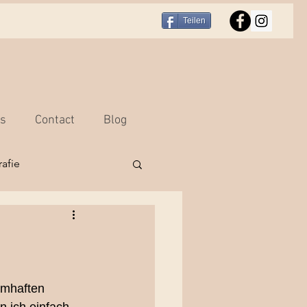
Teilen
rs
Contact
Blog
afie
r
Portraitfotografie
hooting Bern
umhaften 