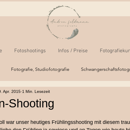
e
Fotoshootings
Infos / Preise
Fotografieku
Fotografie, Studiofotografie
Schwangerschaftsfotogr
. Apr. 2015
1 Min. Lesezeit
os
Fotokamera-Grundkurs
Businessfotos
Outdoo
n-Shooting
Mensch/Tierfotografie
Hochzeitsfotografie
Newborns
ll war unser heutiges Frühlingsshooting mit diesem tra