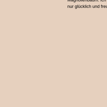
Magnolienbaum. Ich l
nur glücklich und fr
Fotografie-Workshop
Los
Familienfotografin Bern
Ki
Schwangerschaftsshooting
Babybauchshooting Bern