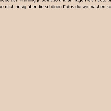
iebe den Frühling ja sowieso und an Tagen wie heute bin
eue mich riesig über die schönen Fotos die wir machen k
legen
Ihre Community
Pferdefotografie
Menschti
nd/Pony Mini-Shooting
Eventfotografie
Newbornsho
Babyfotografin Bern
Tierfotografie Bern
Pferdeshoo
Mutter/Tochter Shooting Bern
Couple-Shoot
Fotograf