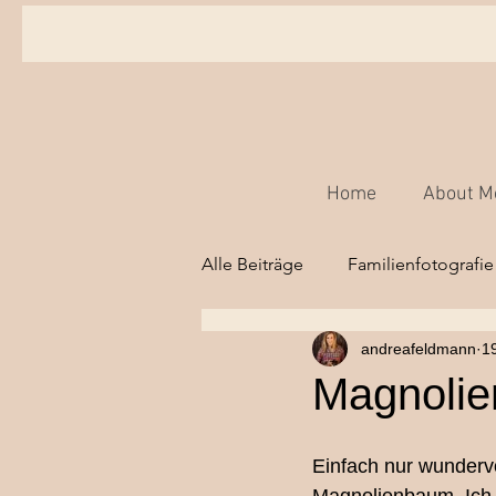
Home
About M
Alle Beiträge
Familienfotografie
andreafeldmann
19
Babyfotografie,
Kinderfot
Magnolie
Hochzeitsfotografie Bern
Einfach nur wundervo