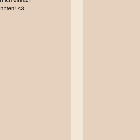
 ich einfach 
onnten! <3 
erfotografie
oting
ting Bern
ieliebe