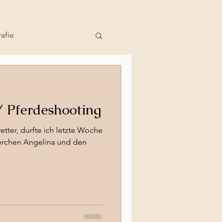
afie
r
Portraitfotografie
/ Pferdeshooting
hooting Bern
tter, durfte ich letzte Woche
erchen Angelina und den
erfotografie
ting