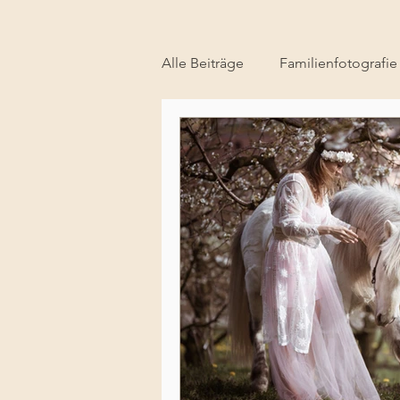
Alle Beiträge
Familienfotografie
Babyfotografie,
Kinderfoto
Hochzeitsfotografie Bern
M
Fotografie-Workshop
Losl
Familienfotografin Bern
Ki