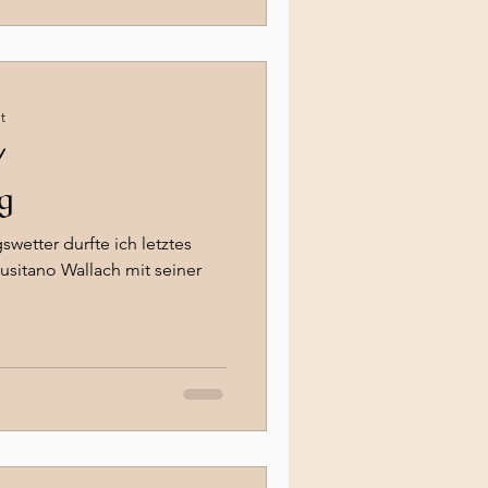
ing Bern
ieliebe
t
/
g
etter durfte ich letztes
sitano Wallach mit seiner