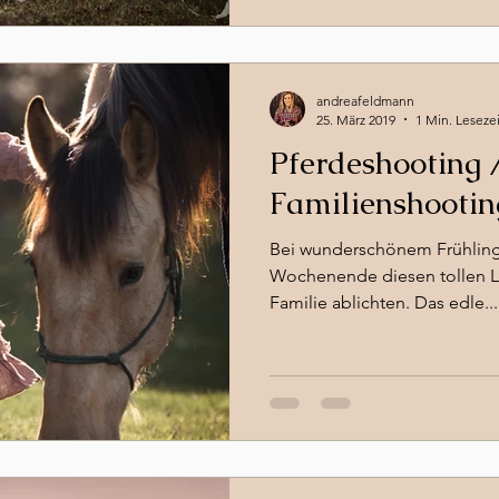
Babyfotografin Bern
Tierfotografie Bern
Pferdeshoot
andreafeldmann
Mutter/Tochter Shooting Bern
Couple-Shoot
Fotograf
25. März 2019
1 Min. Lesezei
Pferdeshooting 
Familienshootin
Bei wunderschönem Frühlingsw
Wochenende diesen tollen Lu
Familie ablichten. Das edle...