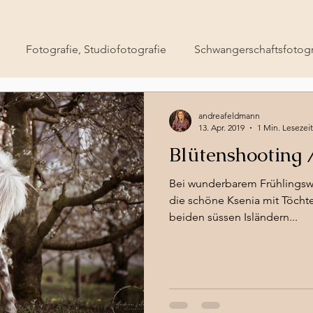
Fotografie, Studiofotografie
Schwangerschaftsfotogr
s
Fotokamera-Grundkurs
Businessfotos
Outdoo
andreafeldmann
13. Apr. 2019
1 Min. Lesezeit
Blütenshooting 
ensch/Tierfotografie
Hochzeitsfotografie
Newborns
Bei wunderbarem Frühlingswe
die schöne Ksenia mit Töcht
egen
Ihre Community
Pferdefotografie
beiden süssen Isländern...
Menschti
nd/Pony Mini-Shooting
Eventfotografie
Newbornshoo