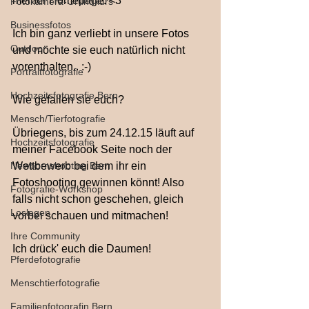
meiner Homepage. <3 
Fotokamera-Grundkurs
Businessfotos
Ich bin ganz verliebt in unsere Fotos 
Outdoor
und möchte sie euch natürlich nicht 
vorenthalten.. :-) 
Portraitfotografie
Hochzeitsfotografie Bern
Wie gefallen sie euch? 
Mensch/Tierfotografie
Übriegens, bis zum 24.12.15 läuft auf 
Hochzeitsfotografie
meiner Facebook Seite noch der 
Newbornshooting Bern
Wettbewerb bei dem ihr ein 
Fotoshooting gewinnen könnt! Also 
Fotografie-Workshop
falls nicht schon geschehen, gleich 
Loslegen
vorbei schauen und mitmachen! 
Ihre Community
Ich drück' euch die Daumen! 
Pferdefotografie
Menschtierfotografie
Familienfotografin Bern