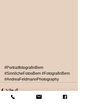
#PortraitfotografinBern
#SinnlicheFotosBern
#FotografinBern
#AndreaFeldmannPhotography