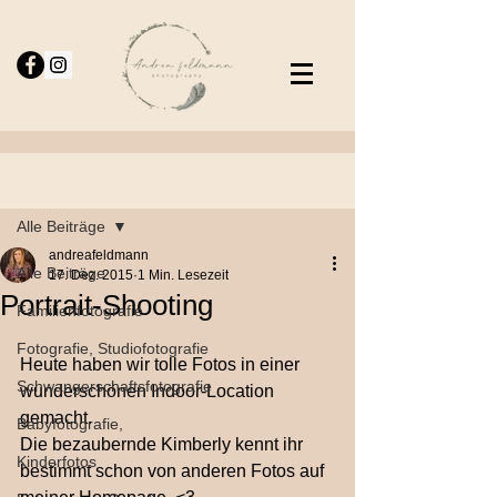
Beitrag
Alle Beiträge
andreafeldmann
Alle Beiträge
17. Dez. 2015
1 Min. Lesezeit
Portrait-Shooting
Familienfotografie
Fotografie, Studiofotografie
Heute haben wir tolle Fotos in einer 
Schwangerschaftsfotografie
wunderschönen Indoor-Location 
gemacht.  
Babyfotografie,
Die bezaubernde Kimberly kennt ihr 
Kinderfotos
bestimmt schon von anderen Fotos auf 