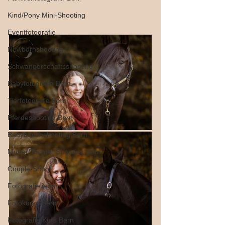
Kind/Pony Mini-Shooting
Eventfotografie
Newbornshooting
Schwangerschaftsshooting
Babyfotografin Bern
Tierfotografie Bern
Pferdeshooting Bern
Babybauchshooting Bern
Mutter/Tochter Shooting Bern
Couple-Shoot
Fotografieliebe
Fotokurse Bern
Fotografie Kurs Bern