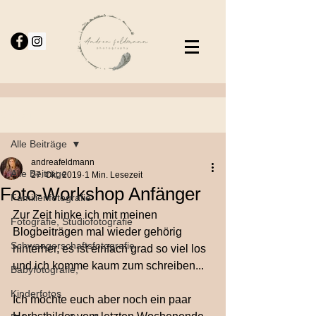
Beitrag
Alle Beiträge
andreafeldmann
Alle Beiträge
27. Okt. 2019
1 Min. Lesezeit
Foto-Workshop Anfänger
Familienfotografie
Zur Zeit hinke ich mit meinen 
Fotografie, Studiofotografie
Blogbeiträgen mal wieder gehörig 
Schwangerschaftsfotografie
hinterher, es ist einfach grad so viel los 
und ich komme kaum zum schreiben...
Babyfotografie,
Kinderfotos
Ich möchte euch aber noch ein paar 