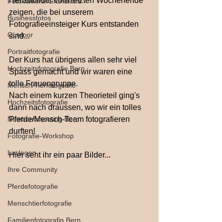
Herbstbilder vom letzten Wochenende 
Fotokamera-Grundkurs
zeigen, die bei unserem 
Businessfotos
Fotografieeinsteiger Kurs entstanden 
Outdoor
sind...
Portraitfotografie
Der Kurs hat übrigens allen sehr viel 
Hochzeitsfotografie Bern
Spass gemacht und wir waren eine 
tolle Frauengruppe.
Mensch/Tierfotografie
Nach einem kurzen Theorieteil ging's 
Hochzeitsfotografie
dann nach draussen, wo wir ein tolles 
Newbornshooting Bern
Pferde/Mensch-Team fotografieren 
durften!
Fotografie-Workshop
Loslegen
Hier seht ihr ein paar Bilder...
Ihre Community
Pferdefotografie
Menschtierfotografie
Familienfotografin Bern